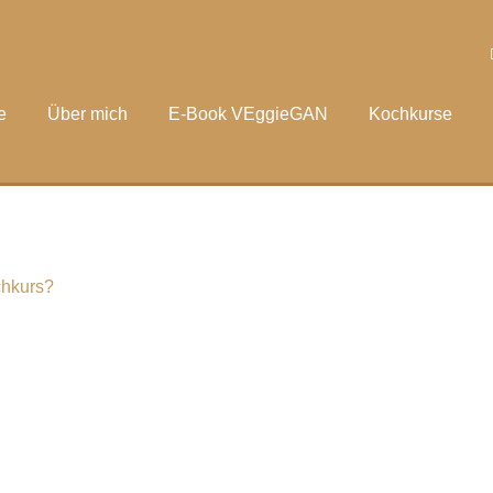
e
Über mich
E-Book VEggieGAN
Kochkurse
chkurs?