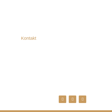
Kontakt
Zohre Shahi
Habelstr. 5
65187 Wiesbaden
Tel.: +49 (0) 152 / 23909932
E-Mail: zohreshahi@yahoo.de
en. Als
hkursen
wie aus