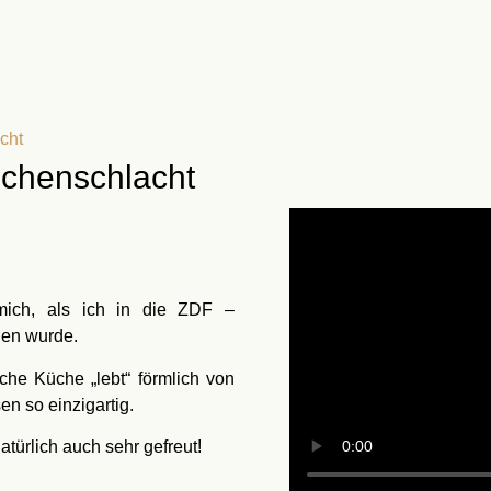
cht
üchenschlacht
ich, als ich in die ZDF –
den wurde.
che Küche „lebt“ förmlich von
n so einzigartig.
türlich auch sehr gefreut!